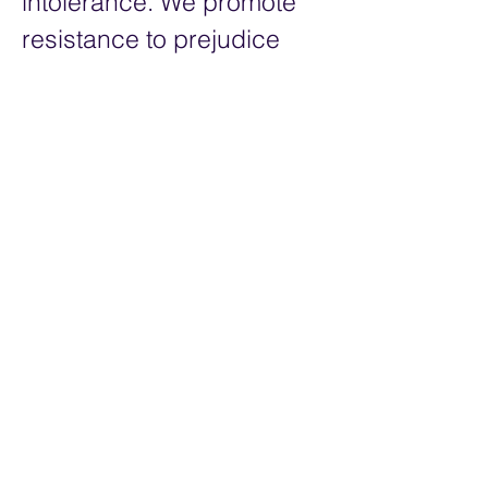
intolerance. We promote
resistance to prejudice
and advocate respect for
every human being.
आगामी एचएमटीसी कार्यक्रम
इवेंट पेज- सभी
Resources
आतंकवाद विरोधी संसाधन
विरोधी होना
जॉर्ज फ्लोयड की मृत्यु